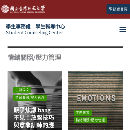
跳
學務處首頁
至
主
學生事務處┆學生輔導中心
要
Student Counseling Center
內
容
情緒關照/壓力管理
主題專文
情緒關照/壓力管理
競爭焦慮 bang
主題專文
不見！放鬆技巧
情緒關照/壓力管理
與意象訓練的應