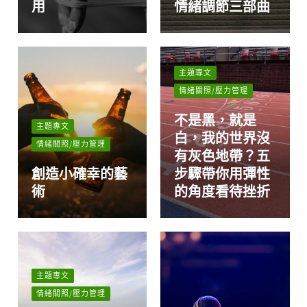
用
情緒調節三部曲
主題專文
情緒關照/壓力管理
不是黑，就是
主題專文
白，我的世界沒
情緒關照/壓力管理
有灰色地帶？五
創造小確幸的藝
步驟帶你用彈性
術
的角度看待挫折
主題專文
情緒關照/壓力管理