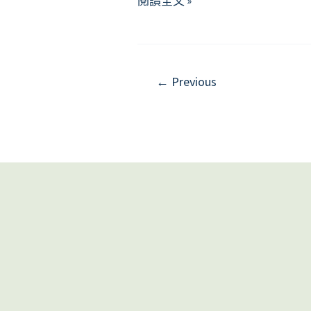
擁
閱讀全文 »
有
一
顆
感
←
Previous
恩
的
心
—
寬
恕