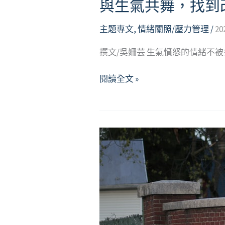
與生氣共舞，找到
主題專文
,
情緒關照/壓力管理
/
20
撰文/吳姍芸 生氣憤怒的情緒不
與
閱讀全文 »
生
氣
共
舞，
找
到
改
變
曙
光