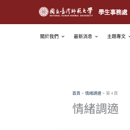
跳
至
學生事務處
主
要
內
關於我們
最新消息
主題專文
容
首頁
情緒調適
第 4 頁
情緒調適