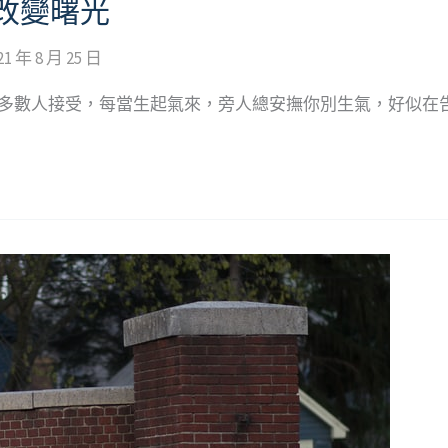
改變曙光
21 年 8 月 25 日
被多數人接受，每當生起氣來，旁人總安撫你別生氣，好似在告