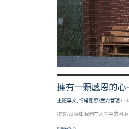
擁有一顆感恩的心
主題專文
,
情緒關照/壓力管理
/
20
撰文/田明珠 我們在人生中的困