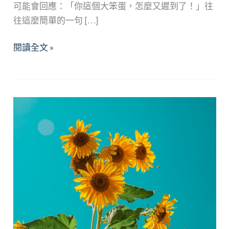
可能會回應：「你這個大笨蛋，怎麼又遲到了！」往
往這麼簡單的一句 […]
情
閱讀全文 »
緒
控
制
不
住
怎
麼
辦？
試
試
用
「我