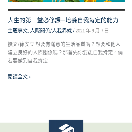
訊
息」
來
人生的第一堂必修課—培養自我肯定的能力
表
主題專文
,
人際關係/人我界線
/
2021 年 9 月 7 日
達
撰文/徐安立 想要有滿意的生活品質嗎？想要和他人
建立良好的人際關係嗎？那首先你要能自我肯定。倘
若要做到自我肯定
人
閱讀全文 »
生
的
第
一
堂
必