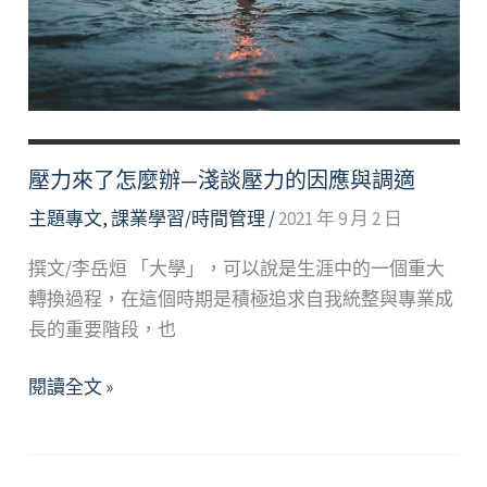
你
和
我
壓力來了怎麼辦—淺談壓力的因應與調適
主題專文
,
課業學習/時間管理
/
2021 年 9 月 2 日
撰文/李岳烜 「大學」，可以說是生涯中的一個重大
轉換過程，在這個時期是積極追求自我統整與專業成
長的重要階段，也
壓
閱讀全文 »
力
來
了