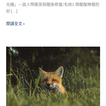
光機」－談人際衝突與關係修復/毛咪3. 擠壓酸檸檬的
好 […]
2023
閱讀全文 »
年
3
月
精
選
好
文