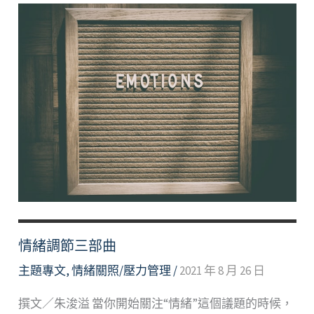
怎
麼
辦
—
淺
談
壓
力
的
因
應
與
情緒調節三部曲
調
適
主題專文
,
情緒關照/壓力管理
/
2021 年 8 月 26 日
撰文／朱浚溢 當你開始關注“情緒”這個議題的時候，