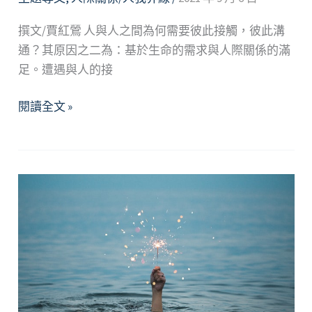
撰文/賈紅鶯 人與人之間為何需要彼此接觸，彼此溝
通？其原因之二為：基於生命的需求與人際關係的滿
足。遭遇與人的接
心
閱讀全文 »
與
心
的
接
觸
─
人
際
溝
通