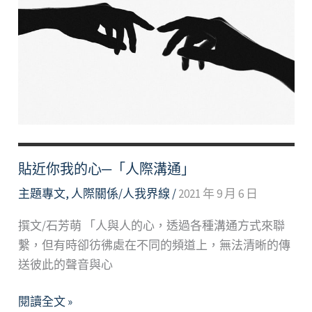
—
探
討
人
際
溝
通
與
技
貼近你我的心─「人際溝通」
巧
主題專文
,
人際關係/人我界線
/
2021 年 9 月 6 日
撰文/石芳萌 「人與人的心，透過各種溝通方式來聯
繫，但有時卻彷彿處在不同的頻道上，無法清晰的傳
送彼此的聲音與心
貼
閱讀全文 »