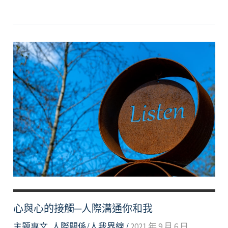
近
你
我
的
心
─「人
際
溝
通」
心與心的接觸─人際溝通你和我
主題專文
,
人際關係/人我界線
/
2021 年 9 月 6 日