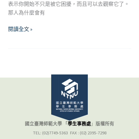
表示你開始不只是被它困擾，而且可以去觀察它了。
那人為什麼會有
情
閱讀全文 »
緒
調
節
三
部
曲
國立臺灣師範大學 「
學生事務處
」
版權所有
TEL: (02)7749-5363 FAX : (02) 2395-7298