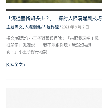
「溝通藝術知多少？」—探討人際溝通與技巧
主題專文
,
人際關係/人我界線
/
2021 年 9 月 7 日
撰文/賴思均 小王子對著狐狸說：「來跟我玩吧！我
很悲傷」狐狸說：「我不能跟你玩，我還沒被馴
養。」小王子好奇地說
「溝
閱讀全文 »
通
藝
術
知
多
少？」